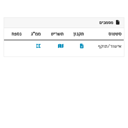
מסמכים
סטטוס
תקנון
תשריט
ממ"ג
נספח
אישור/תוקף