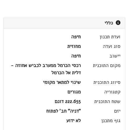
כללי
ועדת תכנון
חיפה
סוג ועדה
מחוזית
יישוב
חיפה
מקום התוכנית
רכסי הכרמל ממערב לכביש אחוזה -
דלית אל הכרמל
סיווג התוכנית
שינוי למתאר מקומי
קטגוריה
מגורים
שטח התוכנית
222.655 דונם
יזם
"דניה" חב' לפתוח
גוף מתכנן
לא ידוע