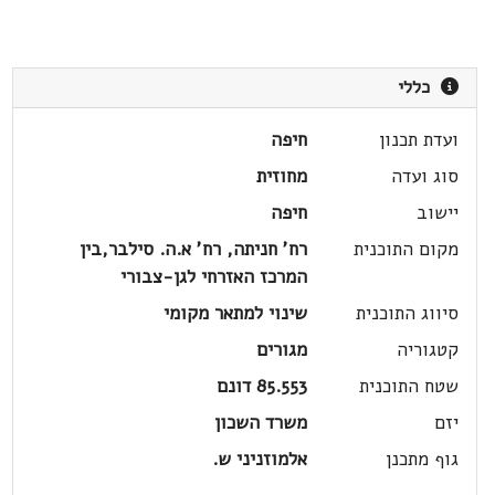
כללי
ועדת תכנון
חיפה
סוג ועדה
מחוזית
יישוב
חיפה
מקום התוכנית
רח' חניתה, רח' א.ה. סילבר,בין
המרכז האזרחי לגן-צבורי
סיווג התוכנית
שינוי למתאר מקומי
קטגוריה
מגורים
שטח התוכנית
85.553 דונם
יזם
משרד השכון
גוף מתכנן
אלמוזניני ש.