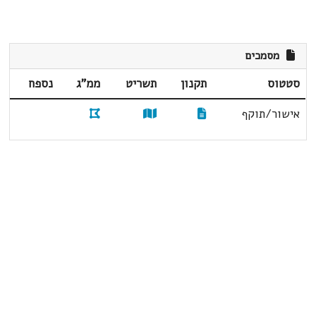
מסמכים
סטטוס
תקנון
תשריט
ממ"ג
נספח
אישור/תוקף