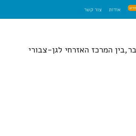
דש
אודות
צור קשר
בר,בין המרכז האזרחי לגן-צבורי