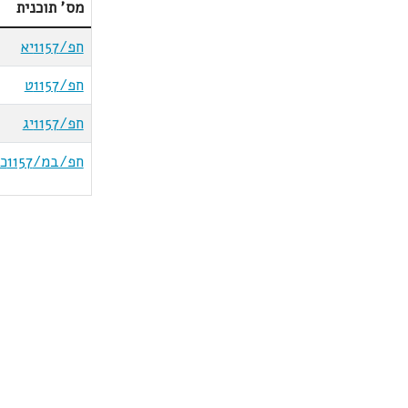
מס' תוכנית
חפ/1157יא
חפ/1157ט
חפ/1157יג
חפ/במ/1157כ