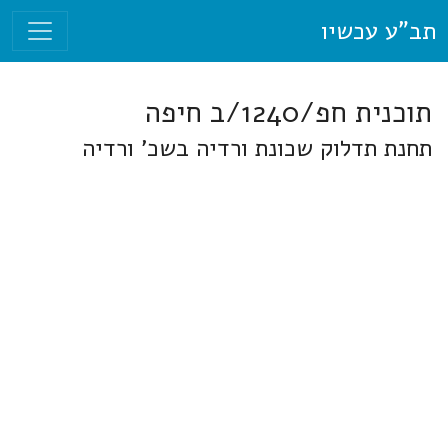
תב"ע עכשיו
תוכנית חפ/1240/ב חיפה
תחנת תדלוק שכונת ורדיה בשכ' ורדיה