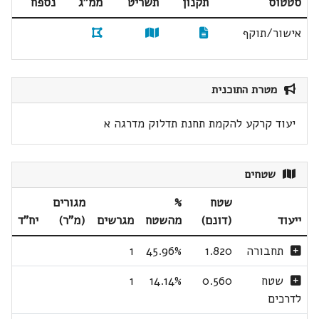
סטטוס
תקנון
תשריט
ממ"ג
נספח
אישור/תוקף
מטרת התוכנית
יעוד קרקע להקמת תחנת תדלוק מדרגה א
שטחים
שטח
%
מגורים
ייעוד
(דונם)
מהשטח
מגרשים
(מ"ר)
יח"ד
תחבורה
1.820
45.96%
1
שטח
0.560
14.14%
1
לדרכים