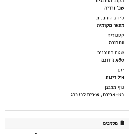
מקום התוכנית
שכ' ורדיה
סיווג התוכנית
מתאר מקומית
קטגוריה
תחבורה
שטח התוכנית
3.960 דונם
יזם
איל רינות
גוף מתכנן
בט-אבירם, אפרים לבנברג
מסמכים