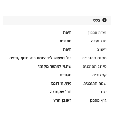
כללי
ועדת תכנון
חיפה
סוג ועדה
מחוזית
יישוב
חיפה
מקום התוכנית
רח' משאש ליד צומת נוה יוסף ,חיפה
סיווג התוכנית
שינוי למתאר מקומי
קטגוריה
מגורים
שטח התוכנית
11.939 דונם
יזם
חב' שקמונה
גוף מתכנן
ראובן הרץ