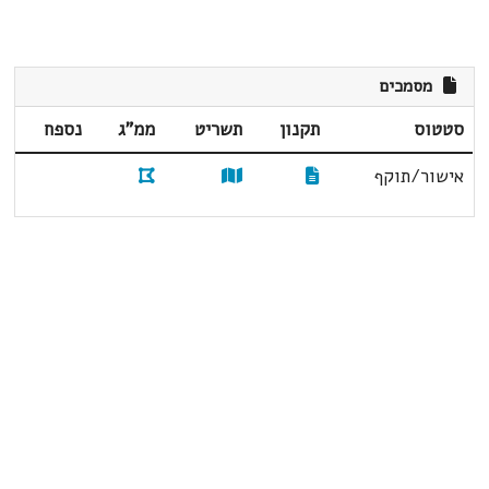
מסמכים
סטטוס
תקנון
תשריט
ממ"ג
נספח
אישור/תוקף