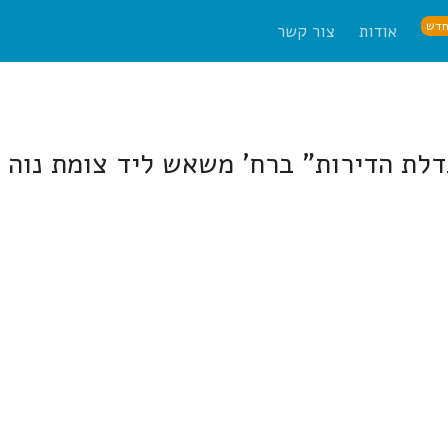
דש
אודות
צור קשר
לת הדירות" ברח' משאש ליד צומת נוה י