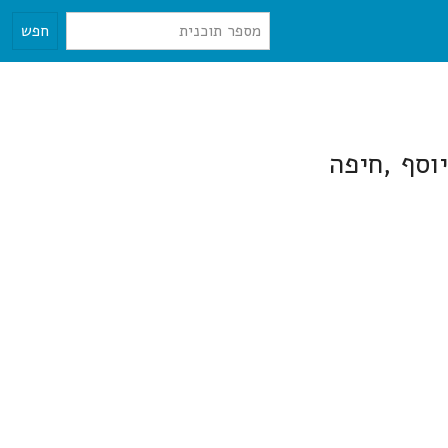
חפש
וסף ,חיפה