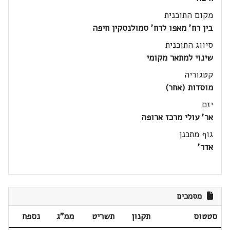
מקום התוכנית
בין רח' מאפו לרח' סמולנסקין חיפה
סיווג התוכנית
שינוי למתאר מקומי
קטגוריה
מוסדות (אחר)
יזם
אר' עולי מרכז ארופה
גוף מתכנן
אדר'
מסמכים
סטטוס
תקנון
תשריט
ממ"ג
נספח