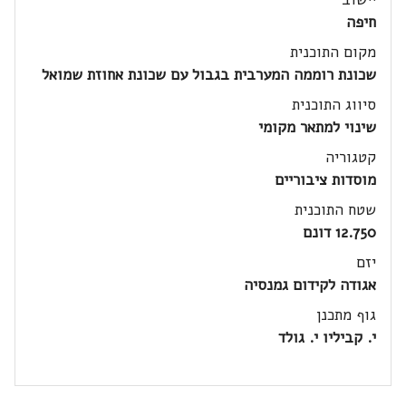
חיפה
מקום התוכנית
שכונת רוממה המערבית בגבול עם שכונת אחוזת שמואל
סיווג התוכנית
שינוי למתאר מקומי
קטגוריה
מוסדות ציבוריים
שטח התוכנית
12.750 דונם
יזם
אגודה לקידום גמנסיה
גוף מתכנן
י. קביליו י. גולד