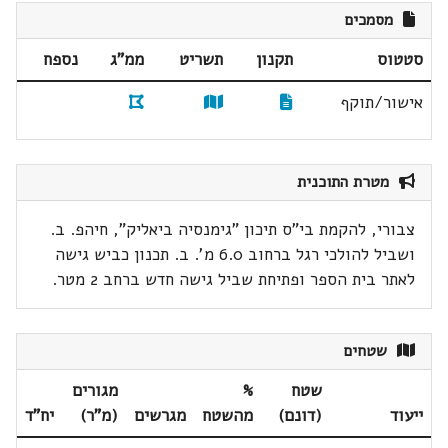
מסמכים
סטטוס
תקנון
תשריט
ממ"ג
נספח
אישור/תוקף
מטרת התוכנית
צבורי, להקמת בי"ס תיכון "גימנסיה ביאליק", חיהפ. ב.
ושביל להולכי רגל ברחוב 6.0 מ'. ב. תכנון כביש גישה
לאתר בית הספר ופתיחת שביל גישה חדש ברחב 2 מטר.
שטחים
שטח
%
מגורים
ייעוד
(דונם)
מהשטח
מגרשים
(מ"ר)
יח"ד