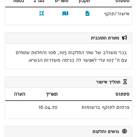
סטטוס
תקנון
תשריט
ממ"ג
נספח
אישור/תוקף
מטרת התוכנית
בנוי משולב של שתי החלקות 105, 106 והחלפת שטחים
עם ח' 107 עדי לאפשר לה כניסה משדרות הנשיא.
תהליך אישור
סטטוס
תאריך
הערה
פרסום לתוקף ברשומות
16.04.70
גושים וחלקות