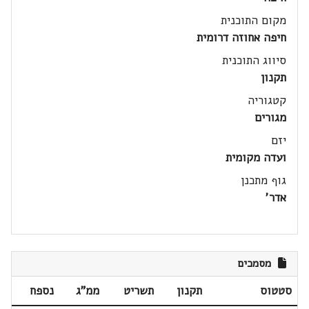
מקום התוכנית
חיפה אחוזה דרומית
סיווג התוכנית
תקנון
קטגוריה
מגורים
יזם
ועדה מקומית
גוף מתכנן
אדר'
מסמכים
סטטוס
תקנון
תשריט
ממ"ג
נספח