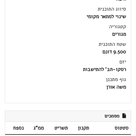
סיווג התוכנית
שינוי למתאר מקומי
קטגוריה
מגורים
שטח התוכנית
9.500 דונם
יזם
רסקו-חב' להתישבות
גוף מתכנן
משה אורן
מסמכים
סטטוס
תקנון
תשריט
ממ"ג
נספח