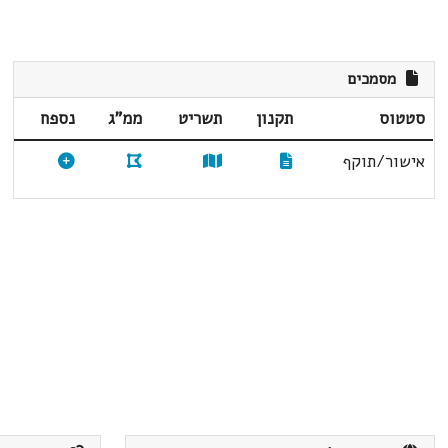
מסמכים
סטטוס
תקנון
תשריט
ממ"ג
נספח
אישור/תוקף