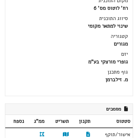
מקום התוכנית
רח' לוטוס מס' 6
סיווג התוכנית
שינוי למתאר מקומי
קטגוריה
מגורים
יזם
גופרי מורצקי בע"מ
גוף מתכנן
מ. זילברמן
מסמכים
סטטוס
תקנון
תשריט
ממ"ג
נספח
אישור/תוקף