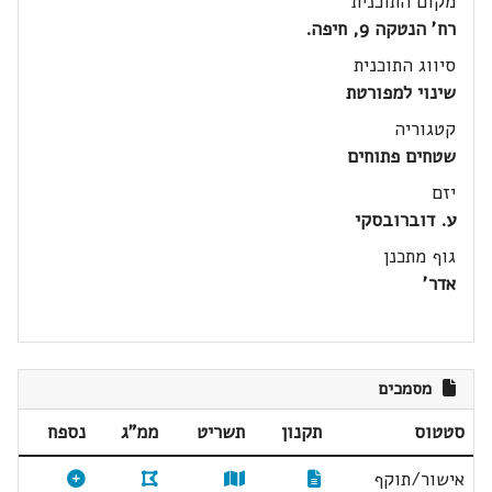
מקום התוכנית
רח' הנטקה 9, חיפה.
סיווג התוכנית
שינוי למפורטת
קטגוריה
שטחים פתוחים
יזם
ע. דוברובסקי
גוף מתכנן
אדר'
מסמכים
סטטוס
תקנון
תשריט
ממ"ג
נספח
אישור/תוקף