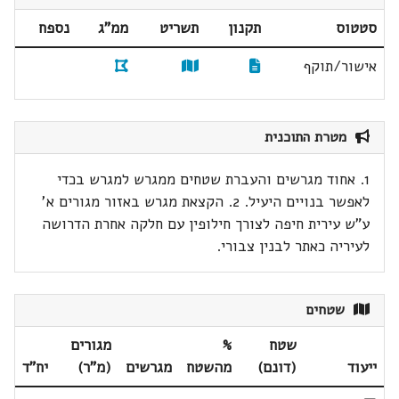
סטטוס
תקנון
תשריט
ממ"ג
נספח
אישור/תוקף
מטרת התוכנית
1. אחוד מגרשים והעברת שטחים ממגרש למגרש בכדי
לאפשר בנויים היעיל. 2. הקצאת מגרש באזור מגורים א'
ע"ש עירית חיפה לצורך חילופין עם חלקה אחרת הדרושה
לעיריה כאתר לבנין צבורי.
שטחים
שטח
%
מגורים
ייעוד
(דונם)
מהשטח
מגרשים
(מ"ר)
יח"ד