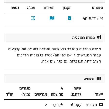
סטטוס
תקנון
תשריט
ממ"ג
נספח
אישור/תוקף
מטרת התוכנית
מטרת התכנית היא לקבוע שטח ותנאים לחנייה תת קרקעית
עבור המגרשים 1 ו-2 לפי חפ/1766 בגבולות הדרכים
הציבוריות הגובלות עם מגרשים אלה.
שטחים
שטח
%
מגורים
ייעוד
(דונם)
מהשטח
מגרשים
(מ"ר)
יח"ד
מגורים
6.093
73.17%
2