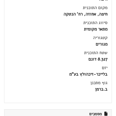
מקום התוכנית
חיפה, אחוזה, רח' הנטקה
סיווג התוכנית
מתאר מקומית
קטגוריה
מגורים
שטח התוכנית
8.327 דונם
יזם
בלייכר-זיכהולץ בע"מ
גוף מתכנן
ב.ברמן
מסמכים