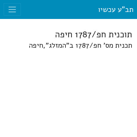
תב"ע עכשיו
תוכנית חפ/1787 חיפה
תכנית מס' חפ/1787 ב"המזלג",חיפה