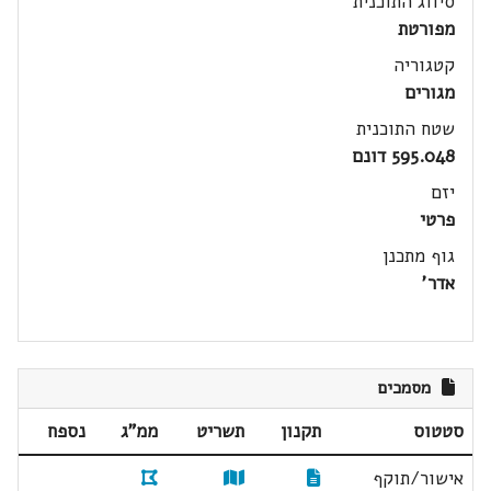
סיווג התוכנית
מפורטת
קטגוריה
מגורים
שטח התוכנית
595.048 דונם
יזם
פרטי
גוף מתכנן
אדר'
מסמכים
סטטוס
תקנון
תשריט
ממ"ג
נספח
אישור/תוקף