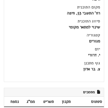
מקום התוכנית
רח' התשבי 53, חיפה
סיווג התוכנית
שינוי למתאר מקומי
קטגוריה
מגורים
יזם
י. דרורי
גוף מתכנן
צ. בר אדון
מסמכים
סטטוס
תקנון
תשריט
ממ"ג
נספח