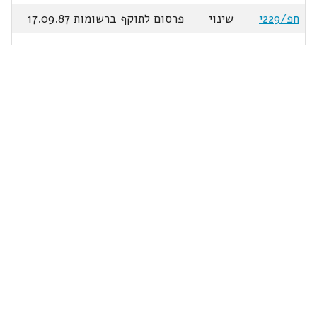
חפ/229י
שינוי
פרסום לתוקף ברשומות 17.09.87