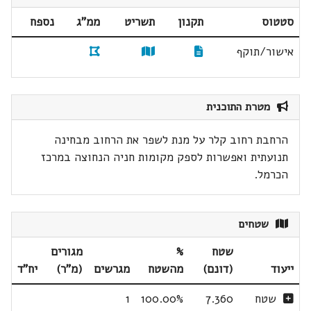
סטטוס
תקנון
תשריט
ממ"ג
נספח
אישור/תוקף
מטרת התוכנית
הרחבת רחוב קלר על מנת לשפר את הרחוב מבחינה
תנועתית ואפשרות לספק מקומות חניה הנחוצה במרכז
הכרמל.
שטחים
שטח
%
מגורים
ייעוד
(דונם)
מהשטח
מגרשים
(מ"ר)
יח"ד
שטח
7.360
100.00%
1