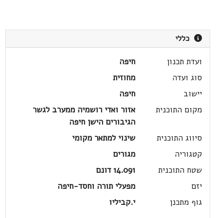
כללי
ועדת תכנון
חיפה
סוג ועדה
מחוזית
יישוב
חיפה
מקום התוכנית
אזור ואדי רושמיה ממערב לגשר
הגיבורים הישן חיפה
סיווג התוכנית
שינוי למתאר מקומי
קטגוריה
מגורים
שטח התוכנית
14.091 דונם
יזם
מפעלי תורה וחסד-חיפה
גוף מתכנן
י.קביליו