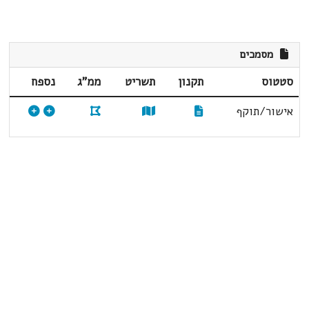
מסמכים
סטטוס
תקנון
תשריט
ממ"ג
נספח
אישור/תוקף