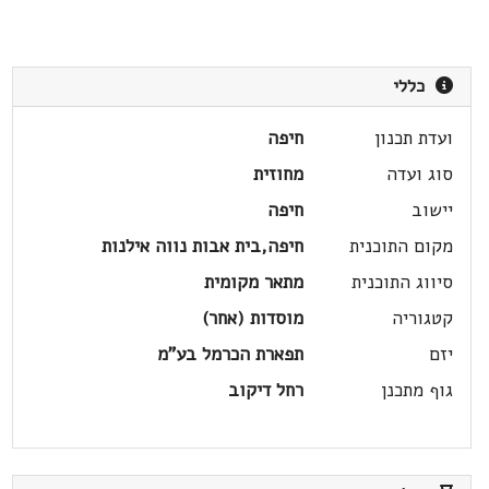
כללי
ועדת תכנון
חיפה
סוג ועדה
מחוזית
יישוב
חיפה
מקום התוכנית
חיפה,בית אבות נווה אילנות
סיווג התוכנית
מתאר מקומית
קטגוריה
מוסדות (אחר)
יזם
תפארת הכרמל בע"מ
גוף מתכנן
רחל דיקוב