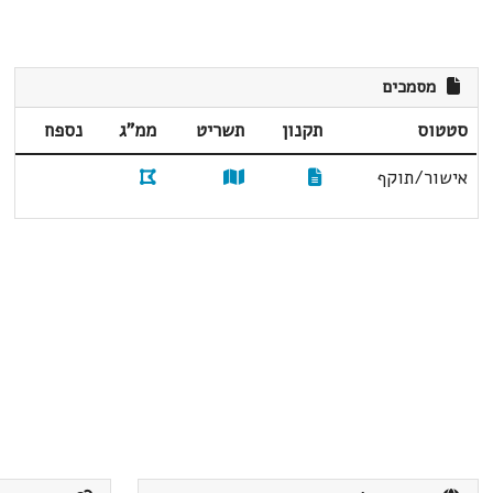
מסמכים
סטטוס
תקנון
תשריט
ממ"ג
נספח
אישור/תוקף