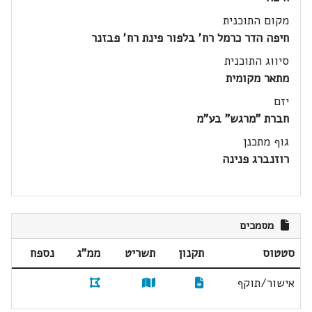
מקום התוכנית
חיפה הדר כרמל רח' בלפור פינת רח' פבזנר
סיווג התוכנית
מתאר מקומית
יזם
חברת "מרגש" בע"מ
גוף מתכנן
רוזנברג פנינה
מסמכים
סטטוס
תקנון
תשריט
ממ"ג
נספח
אישור/תוקף