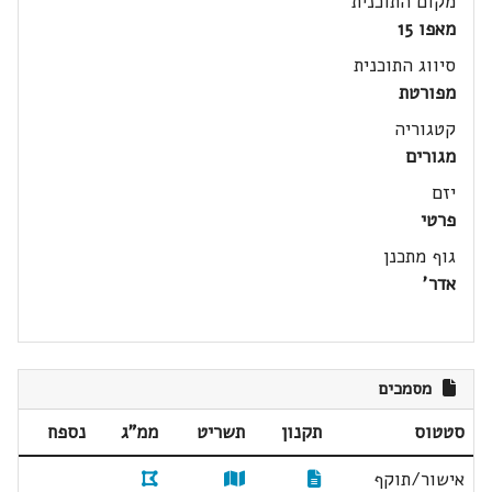
מקום התוכנית
מאפו 15
סיווג התוכנית
מפורטת
קטגוריה
מגורים
יזם
פרטי
גוף מתכנן
אדר'
מסמכים
סטטוס
תקנון
תשריט
ממ"ג
נספח
אישור/תוקף