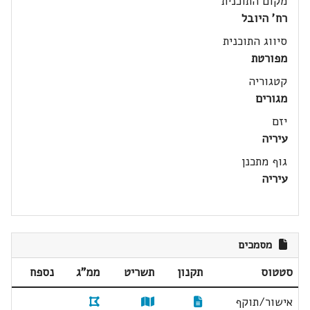
מקום התוכנית
רח' היובל
סיווג התוכנית
מפורטת
קטגוריה
מגורים
יזם
עיריה
גוף מתכנן
עיריה
מסמכים
סטטוס
תקנון
תשריט
ממ"ג
נספח
אישור/תוקף