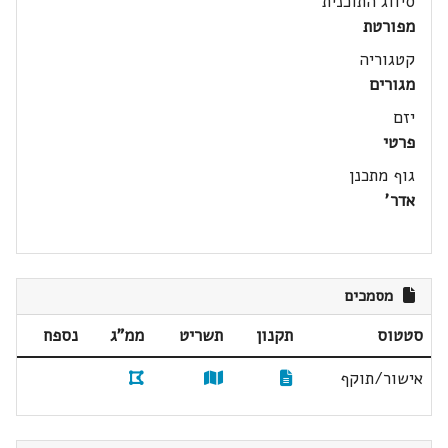
סיווג התוכנית
מפורטת
קטגוריה
מגורים
יזם
פרטי
גוף מתכנן
אדר'
מסמכים
סטטוס
תקנון
תשריט
ממ"ג
נספח
אישור/תוקף