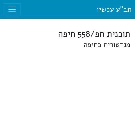
תב"ע עכשיו
תוכנית חפ/558 חיפה
מנדטורית בחיפה