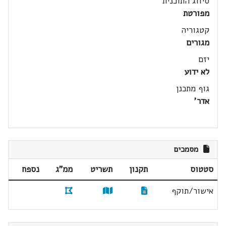
סיווג התוכנית
מפורטת
קטגוריה
מגורים
יזם
לא ידוע
גוף מתכנן
אדר'
מסמכים
סטטוס
תקנון
תשריט
ממ"ג
נספח
אישור/תוקף