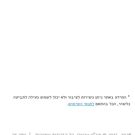
* המידע באתר ניתן כשירות לציבור ולא יכול לשמש כעילה לתביעה
כלשהי, הכל בהתאם
לתנאי השימוש
.
2015-2026 © תב"ע עכשיו. כל הזכויות שמורות. | אתר זה