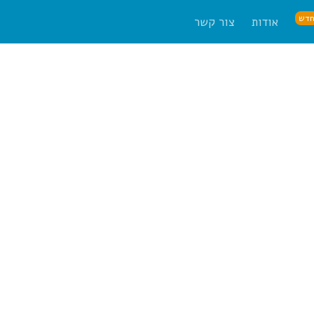
דש
אודות
צור קשר