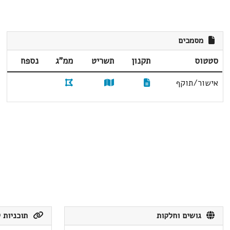
מסמכים
סטטוס
תקנון
תשריט
ממ"ג
נספח
אישור/תוקף
גושים וחלקות
תוכניות ק