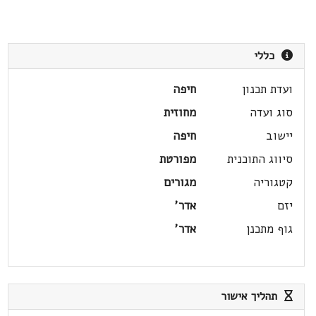
כללי
ועדת תכנון
חיפה
סוג ועדה
מחוזית
יישוב
חיפה
סיווג התוכנית
מפורטת
קטגוריה
מגורים
יזם
אדר'
גוף מתכנן
אדר'
תהליך אישור