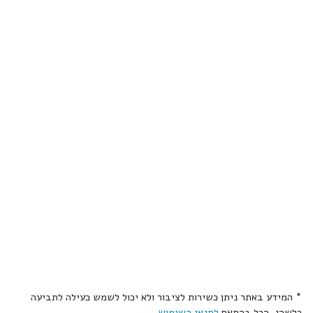
* המידע באתר ניתן כשירות לציבור ולא יכול לשמש כעילה לתביעה
כלשהי, הכל בהתאם
לתנאי השימוש
.