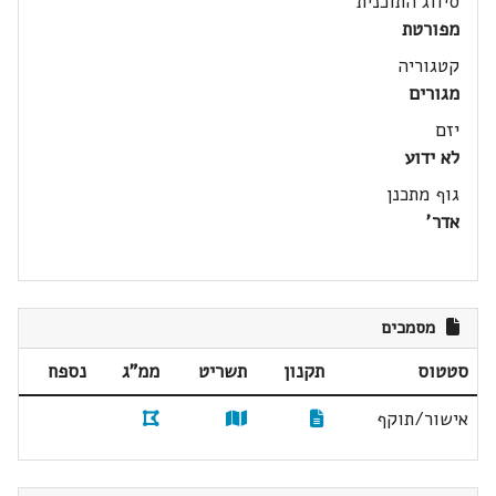
סיווג התוכנית
מפורטת
קטגוריה
מגורים
יזם
לא ידוע
גוף מתכנן
אדר'
מסמכים
סטטוס
תקנון
תשריט
ממ"ג
נספח
אישור/תוקף