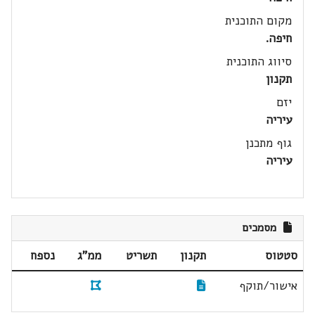
מקום התוכנית
חיפה.
סיווג התוכנית
תקנון
יזם
עיריה
גוף מתכנן
עיריה
מסמכים
סטטוס
תקנון
תשריט
ממ"ג
נספח
אישור/תוקף