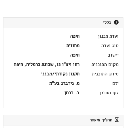
כללי
ועדת תכנון
חיפה
סוג ועדה
מחוזית
יישוב
חיפה
מקום התוכנית
רחו ויצ"ו 12, שכונת כרמליה, חיפה
סיווג התוכנית
תקנון נקודתי/מבנני
יזם
מ. נירברג בע"מ
גוף מתכנן
ב. ברמן
תהליך אישור