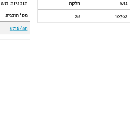
תוכניות משת
גוש
חלקה
מס' תוכנית
28
10762
חפ/718א