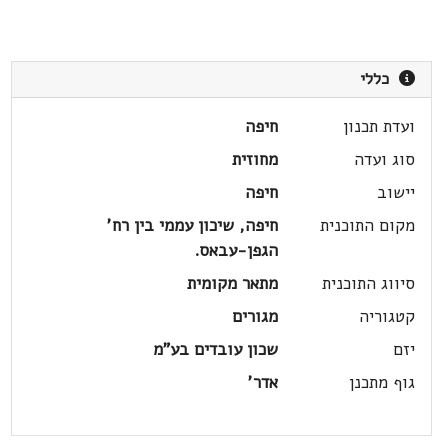
כללי
ועדת תכנון
חיפה
סוג ועדה
מחוזית
יישוב
חיפה
מקום התוכנית
חיפה, שיכון עממי בין רח'
הגפן-עבאס.
סיווג התוכנית
מתאר מקומית
קטגוריה
מגורים
יזם
שכון עובדים בע"מ
גוף מתכנן
אדר'