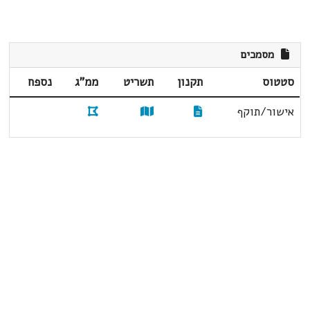
מסמכים
סטטוס
תקנון
תשריט
ממ"ג
נספח
אישור/תוקף