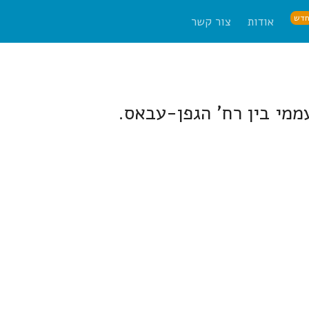
דש
אודות
צור קשר
מי בין רח' הגפן-עבאס.