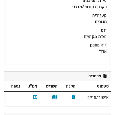
סיווג התוכנית
תקנון נקודתי/מבנני
קטגוריה
מגורים
יזם
ועדה מקומית
גוף מתכנן
אדר'
מסמכים
סטטוס
תקנון
תשריט
ממ"ג
נספח
אישור/תוקף