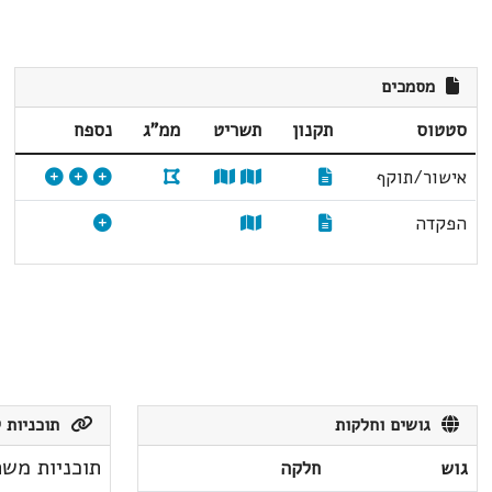
מסמכים
סטטוס
תקנון
תשריט
ממ"ג
נספח
אישור/תוקף
הפקדה
גושים וחלקות
תוכניות ק
תוכניות משת
גוש
חלקה