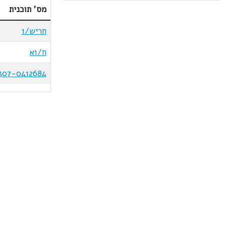
מס' תוכנית
חריש/1
ח/1א
307-0412684