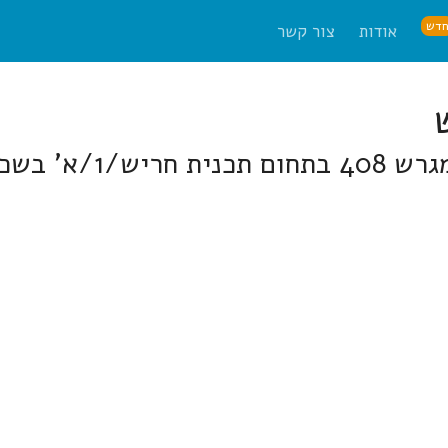
דש
אודות
צור קשר
רש (הפרסה)