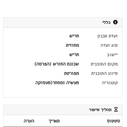
כללי
ועדת תכנון
חריש
סוג ועדה
מחוזית
יישוב
חריש
מקום התוכנית
שכונת החורש (הפרסה)
סיווג התוכנית
מפורטת
קטגוריה
תעשיה ומסחר(תעסוקה
תהליך אישור
סטטוס
תאריך
הערה