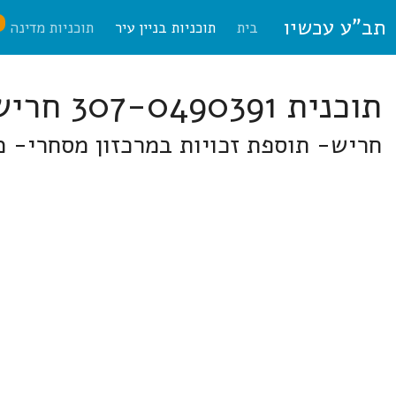
תב"ע עכשיו
ח
בית
תוכניות בניין עיר
תוכניות מדינה
תוכנית 307-0490391 חריש
חריש- תוספת זכויות במרכזון מסחרי- מגרש 408 בתחום תכנית חריש/1/א' בשכונת החו