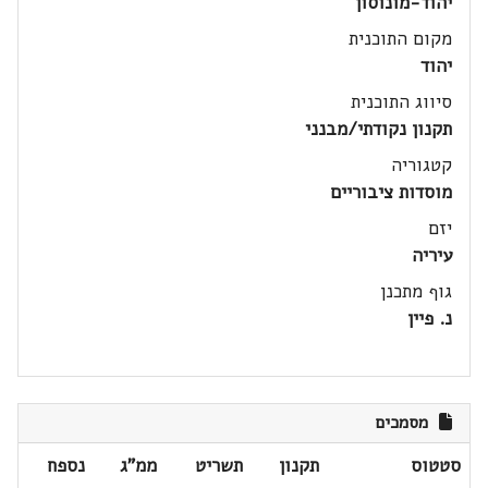
יהוד-מונוסון
מקום התוכנית
יהוד
סיווג התוכנית
תקנון נקודתי/מבנני
קטגוריה
מוסדות ציבוריים
יזם
עיריה
גוף מתכנן
נ. פיין
מסמכים
סטטוס
תקנון
תשריט
ממ"ג
נספח