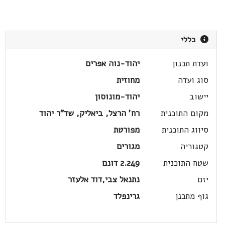
כללי
ועדת תכנון
יהוד-נוה אפרים
סוג ועדה
מחוזית
יישוב
יהוד-מונוסון
מקום התוכנית
רח' הרצל, ביאליק, שד"ר יהוד
סיווג התוכנית
מפורטת
קטגוריה
מגורים
שטח התוכנית
2.249 דונם
יזם
נתנאל צבי,דוד אלעזר
גוף מתכנן
גרינפלד