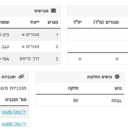
מגרשים
מגורים (מ"ר)
יח"ד
מגרש
ייעוד
שטח 
1
מגורים א
0.513
2
מגורים א
1.542
3
דרך קיימת
0.194
0
0
גושים וחלקות
תוכניות ק
תוכניות משנ
גוש
חלקה
מס' תוכנית
86
6694
יד/מק/5026
יד/מק/5068