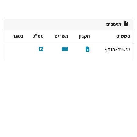
מסמכים
סטטוס
תקנון
תשריט
ממ"ג
נספח
אישור/תוקף