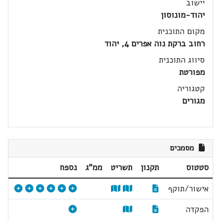
יישוב
יהוד-מונוסון
מקום התוכנית
רחוב ברקת נוה אפרים 4, יהוד
סיווג התוכנית
מפורטת
קטגוריה
מגורים
מסמכים
סטטוס
תקנון
תשריט
ממ"ג
נספח
אישור/תוקף
הפקדה