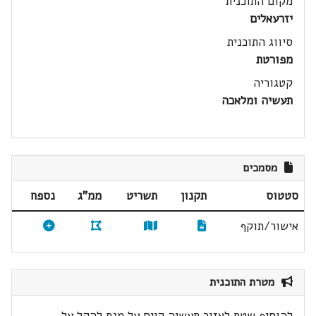
מקום התוכנית
יזרעאלים
סיווג התוכנית
מפורטת
קטגוריה
תעשיה ומלאכה
מסמכים
סטטוס
תקנון
תשריט
ממ"ג
נספח
אישור/תוקף
מטרת התוכנית
להוסיף שטח לאזור תעשיה קיים על מנת להקל על