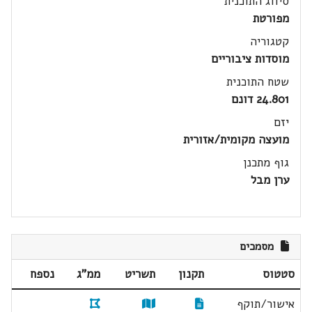
סיווג התוכנית
מפורטת
קטגוריה
מוסדות ציבוריים
שטח התוכנית
24.801 דונם
יזם
מועצה מקומית/אזורית
גוף מתכנן
ערן מבל
מסמכים
סטטוס
תקנון
תשריט
ממ"ג
נספח
אישור/תוקף