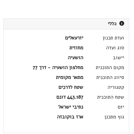
כללי
ועדת תכנון
יזרעאלים
סוג ועדה
מחוזית
יישוב
הושעיה
מקום התוכנית
מחלפון הושעיה - דרך 77
סיווג התוכנית
מתאר מקומית
קטגוריה
שטח לדרכים
שטח התוכנית
443.187 דונם
יזם
נתיבי ישראל
גוף מתכנן
ארז בוקובזה