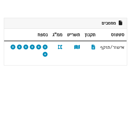
מסמכים
סטטוס
תקנון
תשריט
ממ"ג
נספח
אישור/תוקף