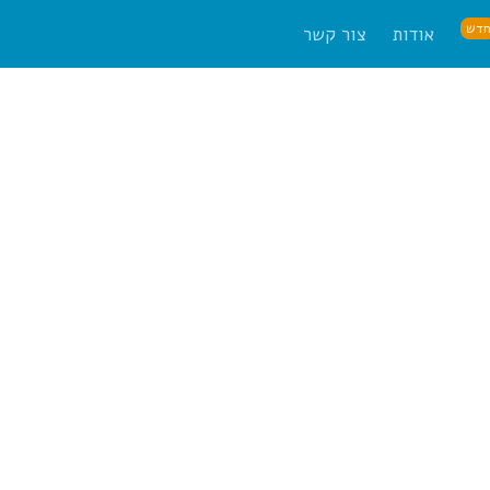
דש
אודות
צור קשר