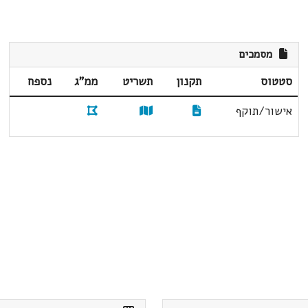
מסמכים
סטטוס
תקנון
תשריט
ממ"ג
נספח
אישור/תוקף