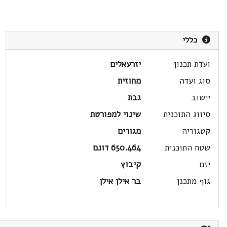
כללי
ועדת תכנון
יזרעאלים
סוג ועדה
מחוזית
יישוב
גבת
סיווג התוכנית
שינוי למפורטת
קטגוריה
מגורים
שטח התוכנית
650.464 דונם
יזם
קיבוץ
גוף מתכנן
בר אילן אילן