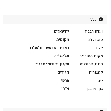
כללי
ועדת תכנון
יזרעאלים
סוג ועדה
מקומית
יישוב
כעביה-טבאש-חג'אג'רה
מקום התוכנית
חג'אג'רה
סיווג התוכנית
תקנון נקודתי/מבנני
קטגוריה
מגורים
יזם
פרטי
גוף מתכנן
אדר'