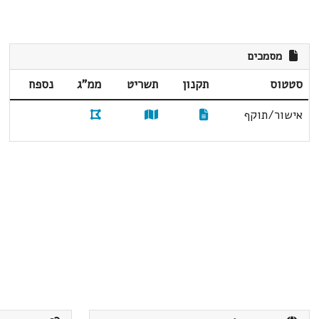
מסמכים
סטטוס
תקנון
תשריט
ממ"ג
נספח
אישור/תוקף