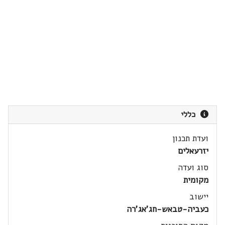
כללי
ועדת תכנון
יזרעאלים
סוג ועדה
מקומית
יישוב
כעביה-טבאש-חג'אג'רה