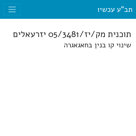
תב"ע עכשיו
תוכנית מק/יז/05/3481 יזרעאלים
שינוי קו בנין בחאגאגרה