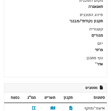
מקום התוכנית
חאגאגרה
סיווג התוכנית
תקנון נקודתי/מבנני
קטגוריה
מגורים
יזם
פרטי
גוף מתכנן
אדר'
מסמכים
סטטוס
תקנון
תשריט
ממ"ג
נספח
אישור/תוקף