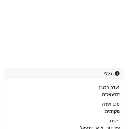
כללי
ועדת תכנון
יזרעאלים
סוג ועדה
מקומית
יישוב
עין דור, מ.א. יזרעאל