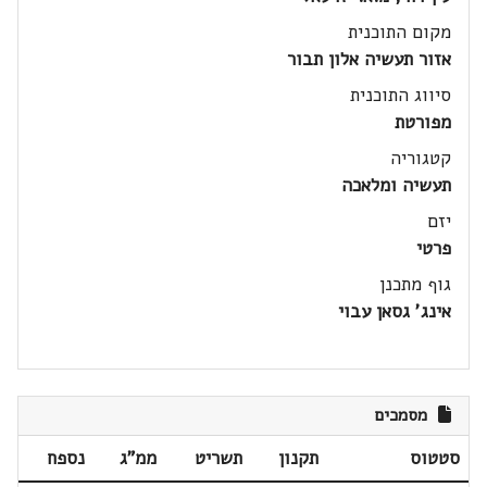
מקום התוכנית
אזור תעשיה אלון תבור
סיווג התוכנית
מפורטת
קטגוריה
תעשיה ומלאכה
יזם
פרטי
גוף מתכנן
אינג' גסאן עבוי
מסמכים
סטטוס
תקנון
תשריט
ממ"ג
נספח