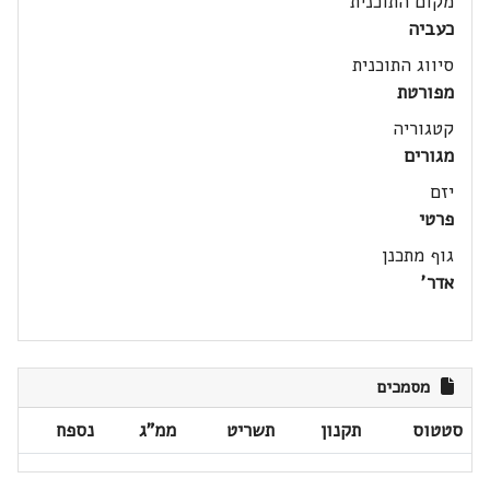
מקום התוכנית
כעביה
סיווג התוכנית
מפורטת
קטגוריה
מגורים
יזם
פרטי
גוף מתכנן
אדר'
מסמכים
סטטוס
תקנון
תשריט
ממ"ג
נספח