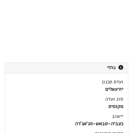
כללי
ועדת תכנון
יזרעאלים
סוג ועדה
מקומית
יישוב
כעביה-טבאש-חג'אג'רה