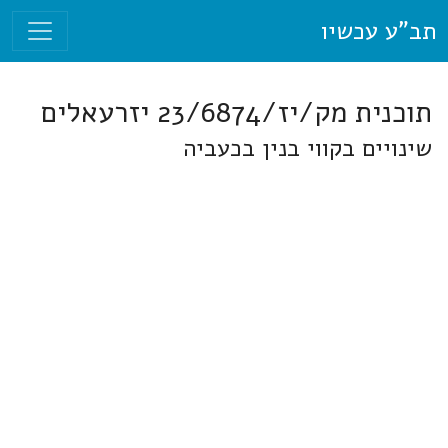
תב"ע עכשיו
תוכנית מק/יז/23/6874 יזרעאלים
שינויים בקווי בנין בכעביה