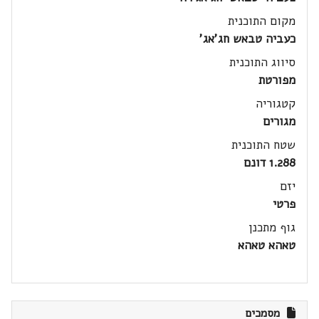
מקום התוכנית
כעביה טבאש חג'אג'
סיווג התוכנית
מפורטת
קטגוריה
מגורים
שטח התוכנית
1.288 דונם
יזם
פרטי
גוף מתכנן
טאהא טאהא
מסמכים