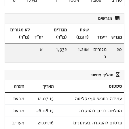
סה"כ
1.288
100%
1
1,932
8
מגרשים
שטח
מגורים
לא מגורים
מגרש
ייעוד
(דונם)
(מ"ר)
יח"ד
(מ"ר)
20
מגורים
1.288
1,932
8
ב
תהליך אישור
סטטוס
תאריך
הערה
עמידה בתנאי סף/קליטה
12.07.15
מבאת
החלטה בדיון בהפקדה
26.08.15
מבאת
פרסום להפקדה בעיתונים
21.01.16
מעריב