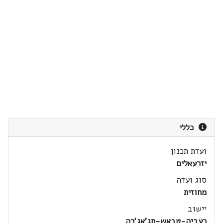
כללי
ועדת תכנון
יזרעאלים
סוג ועדה
מחוזית
יישוב
כעביה-טבאש-חג'אג'רה