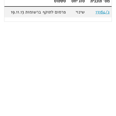
מס' תוכנית
סוג יחס
סטטוס
ג/13164
שינוי
פרסום לתוקף ברשומות 19.11.13