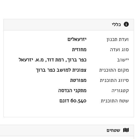
כללי
ועדת תכנון
יזרעאלים
סוג ועדה
מחוזית
יישוב
כפר ברוך, רמת דוד, מ.א. יזרעאל
מקום התוכנית
צפונית למושב כפר ברוך
סיווג התוכנית
מפורטת
קטגוריה
מתקני הנדסה
שטח התוכנית
60.540 דונם
שטחים