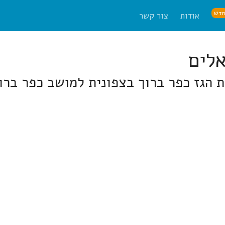
דש
אודות
צור קשר
 הגז כפר ברוך בצפונית למושב כפר ברו