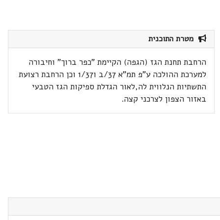
מטרת התוכנית
הרחבת תחנת הגז (הגפה) הקיימת "כפר ברוך" וחיבורה
למערכת ההולכה ע"פ תמ"א 37/ב ו1/37 וכן הרחבת רצועת
התשתיות הנלווית לה,לאור הגדלת ספיקות הגז הטבעי
באזור הצפון לצרכני קצה.