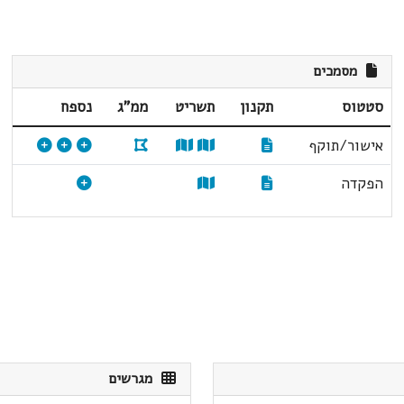
מסמכים
סטטוס
תקנון
תשריט
ממ"ג
נספח
אישור/תוקף
הפקדה
מגרשים