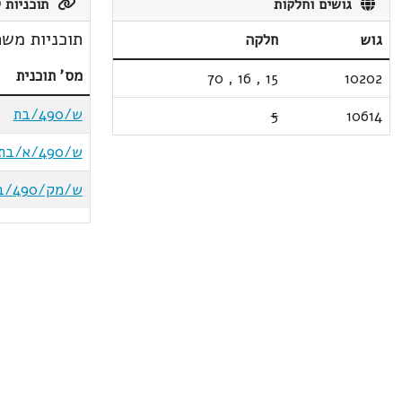
גושים וחלקות
תוכניות ק
תוכניות משת
גוש
חלקה
מס' תוכנית
70
,
16
,
15
10202
ש/490/בת
5
10614
ש/490/א/בת
ש/מק/490/ב-חכ/מק/407