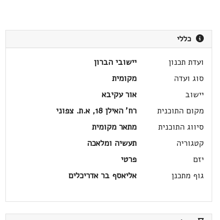
כללי
ועדת תכנון
יישובי הברון
סוג ועדה
מקומית
יישוב
אור עקיבא
מקום התוכנית
רח' האילן 18, א.ת. צפוני
סיווג התוכנית
מתאר מקומית
קטגוריה
תעשיה ומלאכה
יזם
פרטי
גוף מתכנן
אליאסף בר אדריכלים