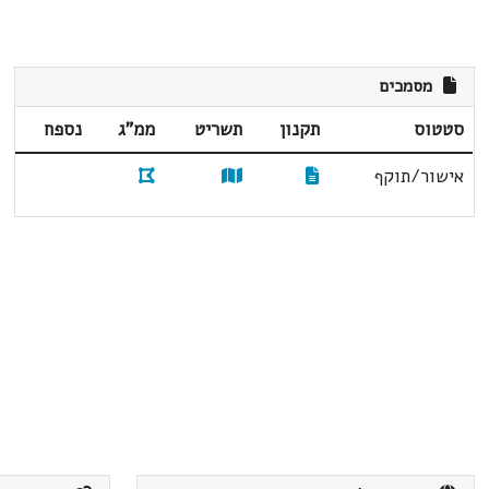
מסמכים
סטטוס
תקנון
תשריט
ממ"ג
נספח
אישור/תוקף