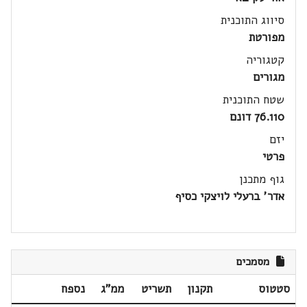
סיווג התוכנית
מפורטת
קטגוריה
מגורים
שטח התוכנית
76.110 דונם
יזם
פרטי
גוף מתכנן
אדר' ברעלי לויצקי כסיף
מסמכים
סטטוס
תקנון
תשריט
ממ"ג
נספח