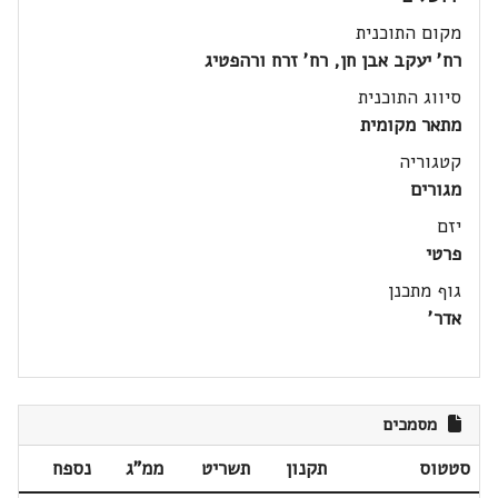
מקום התוכנית
רח' יעקב אבן חן, רח' זרח ורהפטיג
סיווג התוכנית
מתאר מקומית
קטגוריה
מגורים
יזם
פרטי
גוף מתכנן
אדר'
מסמכים
סטטוס
תקנון
תשריט
ממ"ג
נספח