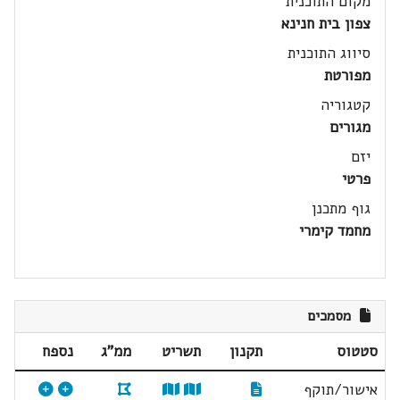
מקום התוכנית
צפון בית חנינא
סיווג התוכנית
מפורטת
קטגוריה
מגורים
יזם
פרטי
גוף מתכנן
מחמד קימרי
מסמכים
סטטוס
תקנון
תשריט
ממ"ג
נספח
אישור/תוקף