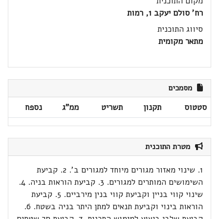
מקום התוכנית
רח' סולם יעקב 1, רמות
סיווג התוכנית
מתאר מקומית
מסמכים
סטטוס
תקנון
תשריט
ממ"ג
נספח
מטרת התוכנית
1. שינוי מאזור מגורים מיוחד למגורים ב'. 2. קביעת
השימושים המותרים למגורים. 3. קביעת הוראות בניה. 4.
שינוי קווי בניין וקביעת קווי בנין מירביים. 5. קביעת
הוראות בינוי וקביעת תנאים למתן היתר בניה בשטח. 6.
קביעת שלבי ביצוע למימוש התכנית. 7. קביעת סך שטחים